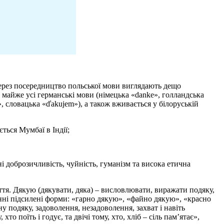
ерез посередництво польської мови виглядають дещо
майже усі германські мови (німецька «danke», голландська
ę», словацька «ďakujem»), а також вживається у білоруській
ься Мумбаї в Індії;
 доброзичливість, чуйність, гуманізм та висока етична
тя. Дякую (дякувати, дяка) – висловлювати, виражати подяку,
енні підсилені форми: «гарно дякую», «файно дякую», «красно
у подяку, задоволення, незадоволення, захват і навіть
поїть і годує, та двічі тому, хто, хліб – сіль пам’ятає»,