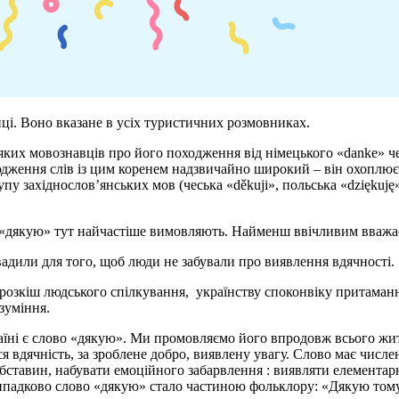
ці. Воно вказане в усіх туристичних розмовниках.
яких мовознавців про його походження від німецького «danke» ч
дження слів із цим коренем надзвичайно широкий – він охоплює 
рупу західнослов’янських мов (чеська «děkuji», польська «dziękuj
«дякую» тут найчастіше вимовляють. Найменш ввічливим вважаєт
овадили для того, щоб люди не забували про виявлення вдячності.
розкіш людського спілкування, українству споконвіку притаманні
зуміння.
аїні є слово «дякую». Ми промовляємо його впродовж всього жит
я вдячність, за зроблене добро, виявлену увагу. Слово має числ
обставин, набувати емоційного забарвлення : виявляти елементарн
адково слово «дякую» стало частиною фольклору: «Дякую тому, хто 