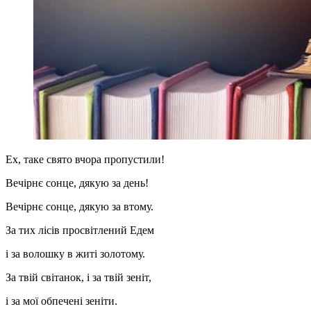
Ех, таке свято вчора пропустили!
Вечірнє сонце, дякую за день!
Вечірнє сонце, дякую за втому.
За тих лісів просвітлений Едем
і за волошку в житі золотому.
За твій світанок, і за твій зеніт,
і за мої обпечені зеніти.