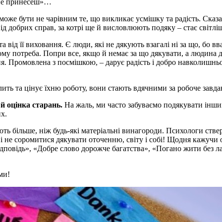
 не принесеш»…
к може бути не чарівним те, що викликає усмішку та радість. Ск
ід добрих справ, за котрі ще й висловлюють подяку – стає світлі
та від її виховання. Є люди, які не дякують взагалі ні за що, бо 
 тому потреба. Попри все, якщо й немає за що дякувати, а людина
. Промовлена з посмішкою, – дарує радість і добро навколишньому
ить та цінує їхню роботу, вони стають вдячними за робоче завда
 й оцінка старань.
На жаль, ми часто забуваємо подякувати іншим
х.
ть більше, ніж будь-які матеріальні винагороди. Психологи ствер
ся і не соромитися дякувати оточенню, світу і собі! Щодня кажуч
ідповідь», «Добре слово дорожче багатства», «Погано жити без лас
ми!