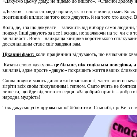
«Дякуємо цьому дому, не підемо до іншого», «Спасибі додому
«Дякую» – слово справді чарівне, як то нас вчили дітьми. Бо я
позитивний вплив: на того кого дякують, й на того хто дякує. В
Коли, де, і за що дякувати – залежить від вибору самої людини, 
подяку. Інші дякують за все і всюди, не зважаючи на те, чи є в
ввічливості. Вона – найкраща кінцівка коротенького спілкування
досконалішим стане світ завдяки вам.
Цікавий факт:
коли працівники відчувають, що начальник хвал
Казати слово «дякую»–
це більше, ніж соціальна поведінка, а
ввічливі, адже просте «дякую» покращить життя ваших близьки
Слова подяки мають дивовижні властивості, часто вони означаю
зігріти всіх своїм піклуванням і теплом. Свято вчить не бояти
лише та, що йде від чистого серця. «За добрий привіт – добра в
народна мудрість!
Тож дякуємо усім друзям нашої бібліотеки. Спасибі, що Ви з на