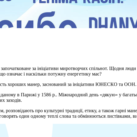
ло започатковане за ініціативи миротворчих спільнот. Щодня люд
 що означає і наскільки потужну енергетику має?
ість хороших манер, заснований за ініціативи ЮНЕСКО та ООН.
даному в Парижі у 1586 р.. Міжнародний день «дякую» у багатьо
их заходів.
, розповідають про культурні традиції, етику, а також гарні ман
говорять один одному теплі слова та обмінюються листівками, в