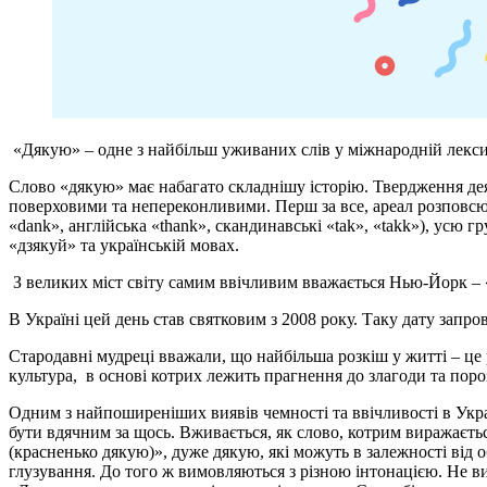
«Дякую» – одне з найбільш уживаних слів у міжнародній лекси
Слово «дякую» має набагато складнішу історію. Твердження де
поверховими та непереконливими. Перш за все, ареал розповсю
«dank», англійська «thank», скандинавські «tak», «takk»), усю г
«дзякуй» та українській мовах.
З великих міст світу самим ввічливим вважається Нью-Йорк – 
В Україні цей день став святковим з 2008 року. Таку дату запр
Стародавні мудреці вважали, що найбільша розкіш у житті – це 
культура, в основі котрих лежить прагнення до злагоди та поро
Одним з найпоширеніших виявів чемності та ввічливості в Укр
бути вдячним за щось. Вживається, як слово, котрим виражаєтьс
(красненько дякую)», дуже дякую, які можуть в залежності від 
глузування. До того ж вимовляються з різною інтонацією. Не вип