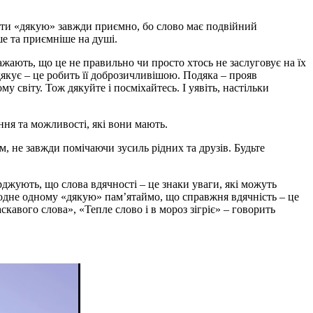
азати «дякую» завжди приємно, бо слово має подвійний
ше та приємніше на душі.
вважають, що це не правильно чи просто хтось не заслуговує на їх
 дякує – це робить її доброзичливішою. Подяка – прояв
 світу. Тож дякуйте і посміхайтесь. І уявіть, настільки
ння та можливості, які вони мають.
, не завжди помічаючи зусиль рідних та друзів. Будьте
джують, що слова вдячності – це знаки уваги, які можуть
и одне одному «дякую» пам’ятаймо, що справжня вдячність – це
кавого слова», «Тепле слово і в мороз зігріє» – говорить