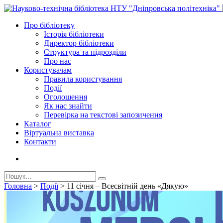
Про бiблiотеку
Історія бібліотеки
Директор бiблiотеки
Структура та підрозділи
Про нас
Користувачам
Правила користування
Події
Оголошення
Як нас знайти
Перевірка на текстові запозичення
Каталог
Віртуальна виставка
Контакти
Головна
>
Події
>
11 січня – Всесвітній день «Дякую»