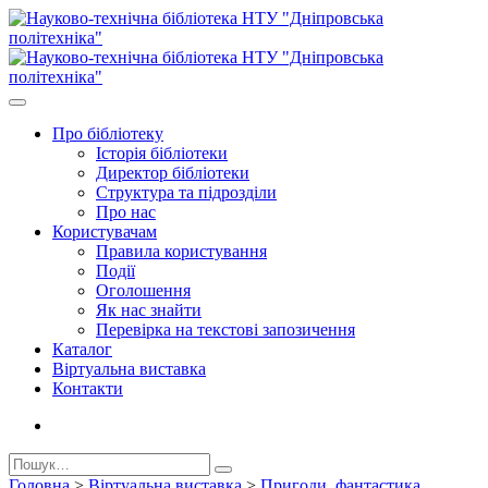
Про бiблiотеку
Історія бібліотеки
Директор бiблiотеки
Структура та підрозділи
Про нас
Користувачам
Правила користування
Події
Оголошення
Як нас знайти
Перевірка на текстові запозичення
Каталог
Віртуальна виставка
Контакти
Головна
>
Віртуальна виставка
>
Пригоди, фантастика,