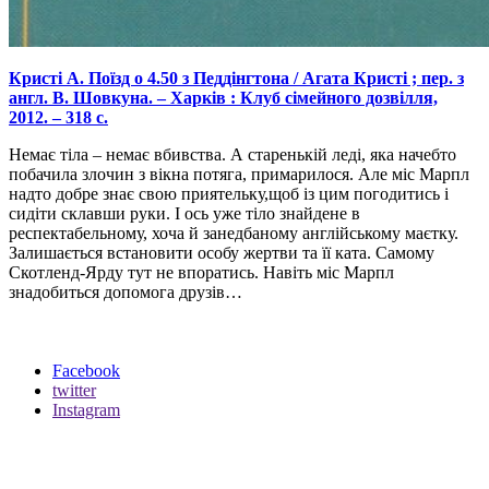
Кристі А. Поїзд о 4.50 з Педдінгтона / Агата Кристі ; пер. з
англ. В. Шовкуна. – Харків : Клуб сімейного дозвілля,
2012. – 318 с.
Немає тіла – немає вбивства. А старенькій леді, яка начебто
побачила злочин з вікна потяга, примарилося. Але міс Марпл
надто добре знає свою приятельку,щоб із цим погодитись і
сидіти склавши руки. І ось уже тіло знайдене в
респектабельному, хоча й занедбаному англійському маєтку.
Залишається встановити особу жертви та її ката. Самому
Скотленд-Ярду тут не впоратись. Навіть міс Марпл
знадобиться допомога друзів…
Facebook
twitter
Instagram