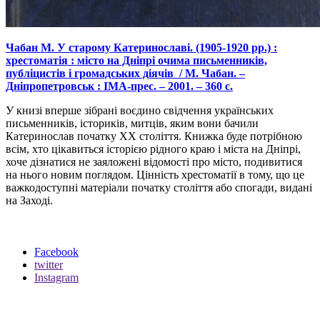
Чабан М. У старому Катеринославі. (1905-1920 рр.)
:
хрестоматія : місто на Дніпрі очима письменників,
публіцистів і громадських діячів / М. Чабан. –
Дніпропетровськ : ІМА-прес. – 2001. – 360 с.
У книзі вперше зібрані воєдино свідчення українських
письменників, істориків, митців, яким вони бачили
Катеринослав початку ХХ століття. Книжка буде потрібною
всім, хто цікавиться історією рідного краю і міста на Дніпрі,
хоче дізнатися не заяложені відомості про місто, подивитися
на нього новим поглядом. Цінність хрестоматії в тому, що це
важкодоступні матеріали початку століття або спогади, видані
на Заході.
Facebook
twitter
Instagram