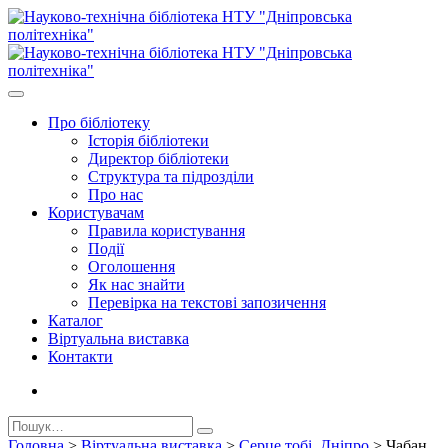
Про бiблiотеку
Історія бібліотеки
Директор бiблiотеки
Структура та підрозділи
Про нас
Користувачам
Правила користування
Події
Оголошення
Як нас знайти
Перевірка на текстові запозичення
Каталог
Віртуальна виставка
Контакти
Головна
>
Віртуальна виставка
>
Серце тобі, Дніпро
>
Чабан