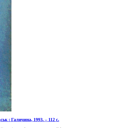
вськ
: Галичина, 1993.
–
112 с.