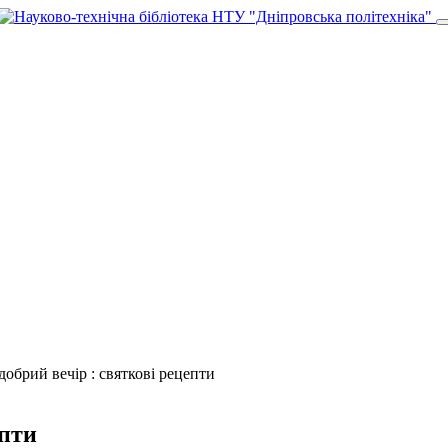
добрий вечір : святкові рецепти
епти