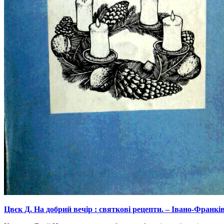
Цвєк Д. На добрий вечір
: святкові рецепти.
–
Івано-Франкі