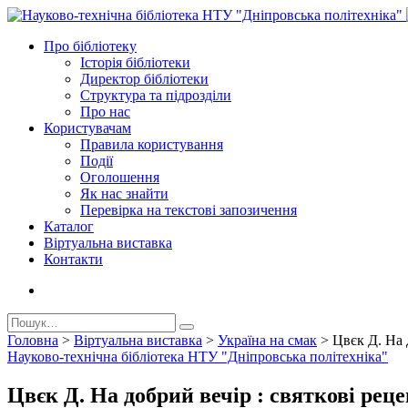
Про бiблiотеку
Історія бібліотеки
Директор бiблiотеки
Структура та підрозділи
Про нас
Користувачам
Правила користування
Події
Оголошення
Як нас знайти
Перевірка на текстові запозичення
Каталог
Віртуальна виставка
Контакти
Головна
>
Віртуальна виставка
>
Україна на смак
>
Цвєк Д. На 
Науково-технічна бібліотека НТУ "Дніпровська політехніка"
Цвєк Д. На добрий вечір : святкові рец