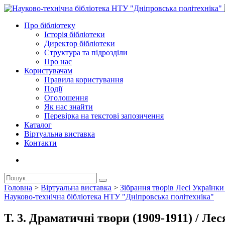
Про бiблiотеку
Історія бібліотеки
Директор бiблiотеки
Структура та підрозділи
Про нас
Користувачам
Правила користування
Події
Оголошення
Як нас знайти
Перевірка на текстові запозичення
Каталог
Віртуальна виставка
Контакти
Головна
>
Віртуальна виставка
>
Зібрання творів Лесі Українки
Науково-технічна бібліотека НТУ "Дніпровська політехніка"
Т. 3. Драматичні твори (1909-1911) / Ле