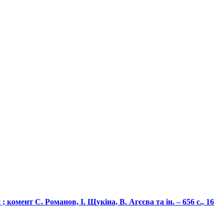
комент С. Романов, І. Щукіна, В. Агєєва та ін. – 656 с., 16