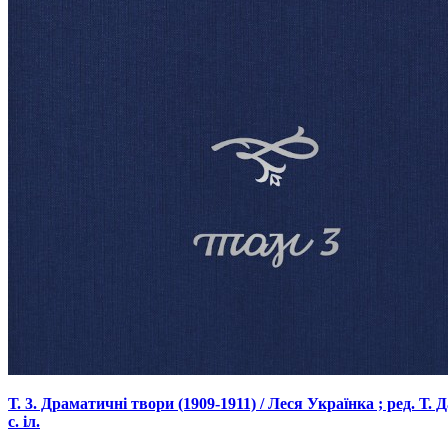
Т. 3. Драматичні твори (1909-1911) / Леся Українка ; ред. Т.
с. іл.