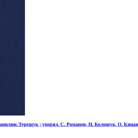
 Данилюк-Терещук ; упоряд. С. Романов, Н. Колошук, О. Кицан ; 