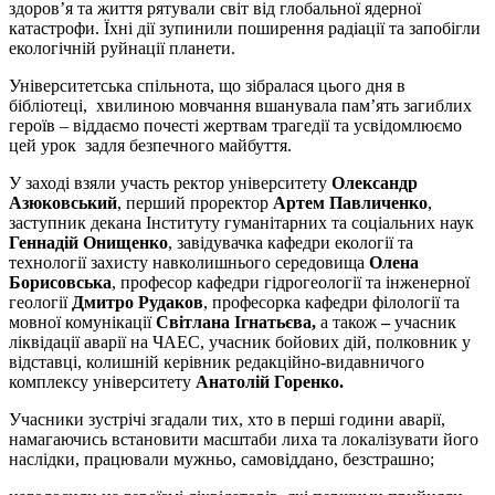
здоров’я та життя рятували світ від глобальної ядерної
катастрофи. Їхні дії зупинили поширення радіації та запобігли
екологічній руйнації планети.
Університетська спільнота, що зібралася цього дня в
бібліотеці, хвилиною мовчання вшанувала пам’ять загиблих
героїв – віддаємо почесті жертвам трагедії та усвідомлюємо
цей урок задля безпечного майбуття.
У заході взяли участь ректор університету
Олександр
Азюковський
, перший проректор
Артем Павличенко
,
заступник декана Інституту гуманітарних та соціальних наук
Геннадій Онищенко
, завідувачка кафедри екології та
технології захисту навколишнього середовища
Олена
Борисовська
, професор кафедри гідрогеології та інженерної
геології
Дмитро Рудаков
, професорка кафедри філології та
мовної комунікації
Світлана Ігнатьєва,
а також
–
учасник
ліквідації аварії на ЧАЕС, учасник бойових дій, полковник у
відставці, колишній керівник редакційно-видавничого
комплексу університету
Анатолій Горенко.
Учасники зустрічі згадали тих, хто в перші години аварії,
намагаючись встановити масштаби лиха та локалізувати його
наслідки, працювали мужньо, самовіддано, безстрашно;