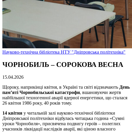
Науково-технічна бібліотека НТУ "Дніпровська політехніка"
ЧОРНОБИЛЬ – СОРОКОВА ВЕСНА
15.04.2026
Щороку, наприкінці квітня, в Україні та світі відзначають
День
пам’яті Чорнобильської катастрофи
, вшановуючи жертв
найбільшої техногенної аварії ядерної енергетики, що сталася
26 квітня 1986 року, 40 років тому.
14 квітня
у читальній залі науково-технічної бібліотеки
Дніпровської політехніки відбулась читацька година «Cумні
уроки Чорнобиля», присвячена подвигу героїв – полеглих
учасників ліквідації наслідків аварії, які ціною власного