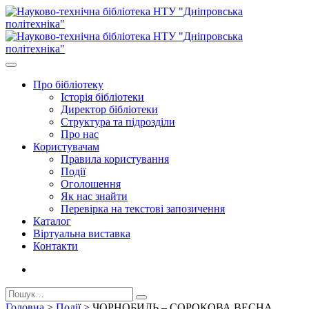
Про бiблiотеку
Історія бібліотеки
Директор бiблiотеки
Структура та підрозділи
Про нас
Користувачам
Правила користування
Події
Оголошення
Як нас знайти
Перевірка на текстові запозичення
Каталог
Віртуальна виставка
Контакти
Головна
>
Події
>
ЧОРНОБИЛЬ – СОРОКОВА ВЕСНА