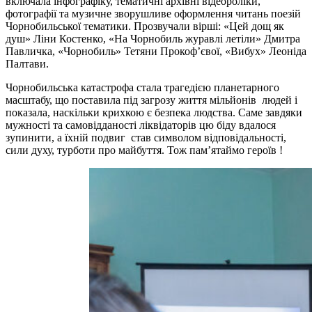
включала інфографіку, тематичні архівні відеороліки,
фотографії та музичне зворушливе оформлення читань поезій
Чорнобильської тематики. Прозвучали вірші: «Цей дощ як
душ» Ліни Костенко, «На Чорнобиль журавлі летіли» Дмитра
Павличка, «Чорнобиль» Тетяни Прокоф’євої, «Вибух» Леоніда
Палтави.
Чорнобильська катастрофа стала трагедією планетарного
масштабу, що поставила під загрозу життя мільйонів людей і
показала, наскільки крихкою є безпека людства. Саме завдяки
мужності та самовідданості ліквідаторів цю біду вдалося
зупинити, а їхній подвиг став символом відповідальності,
сили духу, турботи про майбуття. Тож пам’ятаймо героїв !