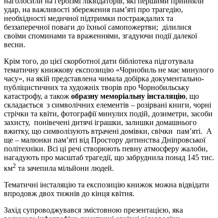
наголосили на героїзмі ліквідаторів, які першими прийняли
удар, на важливості збереження пам’яті про трагедію,
необхідності медичної підтримки постраждалих та
беззаперечної поваги до їхньої самопожертви; ділилися
своїми споминами та враженнями, згадуючи події далекої
весни.
Крім того, до цієї скорботної дати бібліотека підготувала
тематичну книжкову експозицію «Чорнобиль не має минулого
часу», на якій представлена чимала добірка документально-
публіцистичних та художніх творів про Чорнобильську
катастрофу, а також
образну меморіальну
інсталяцію
, що
складається з символічних елементів – розірвані книги, чорні
стрічки та квіти, фотографії минулих подій, дозиметри, засоби
захисту, понівечені дитячі іграшки, залишки домашнього
вжитку, що символізують втрачені домівки, свічки пам’яті. А
ще – малюнки пам’яті від Простору дитинства Дніпровської
політехніки. Всі ці речі створюють певну атмосферу жалоби,
нагадують про масштаб трагедії, що забруднила понад 145 тис.
2
км
та зачепила мільйони людей.
Тематичні інсталяцію та експозицію книжок можна відвідати
впродовж двох тижнів до кінця квітня.
Захід супроводжувався змістовною презентацією, яка