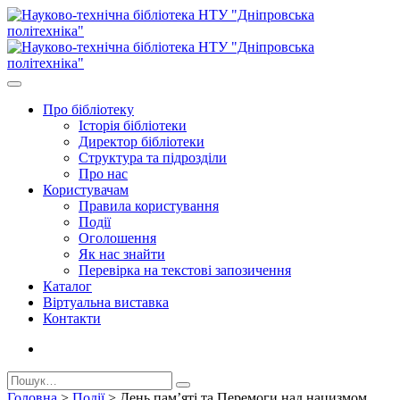
Про бiблiотеку
Історія бібліотеки
Директор бiблiотеки
Структура та підрозділи
Про нас
Користувачам
Правила користування
Події
Оголошення
Як нас знайти
Перевірка на текстові запозичення
Каталог
Віртуальна виставка
Контакти
Головна
>
Події
>
День пам’яті та Перемоги над нацизмом