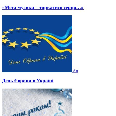
«Мета музики – торкатися серця…»
Art
День Європи в Україні