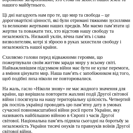
нашого майбутнього.
Ці дні нагадують нам про те, що мир та свобода – це
дороговартісні цінності, які були отримані тяжкими зусиллями
та великими жертвами наших предків. Ми маємо пам’ятати ці
жертви та поважати тих, хто відстояв нашу свободу та
незалежність. Низький уклін, вічна пам’ять і слава
визволителям, котрі зі зброєю в руках захистили свободу і
незалежність нашої країни.
Схиляємо голови перед відважними героями, що
пожертвували своїм життям заради миру у всьому світі.
Найважливішим підсумком війни має бути не культ перемоги,
а вміння цінувати мир. Наша пам’ять є запобіжником від того,
щоб подібні лиха ніколи не повторювалися.
На жаль, гасло «Ніколи знову» не має жодного значення для
країни, що вирішила повторити жахливі події Другої світової
війни і посягнула на нашу територіальну цілісність. Четвертий
рік поспіль українці проводять цю памʼятну дату в умовах
сучасної повномасштабної війни росії проти України, яку
називають найбільшою війною в Європі з часів Другої
світової. Національна пам’ять підняла сьогодні на боротьбу за
незалежність України тисячі онуків та правнуків воїнів Другої
світової війни.