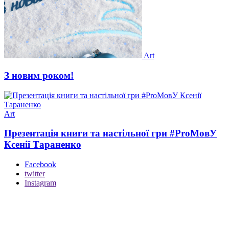
Art
З новим роком!
Art
Презентація книги та настільної гри #ProМовУ
Ксенії Тараненко
Facebook
twitter
Instagram