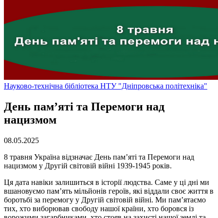
Науково-технічна бібліотека НТУ "Дніпровська політехніка"
День пам’яті та Перемоги над
нацизмом
08.05.2025
8 травня Україна відзначає День пам’яті та Перемоги над
нацизмом у Другій світовій війні 1939-1945 років.
Ця дата навіки залишиться в історії людства. Саме у ці дні ми
вшановуємо пам’ять мільйонів героїв, які віддали своє життя в
боротьбі за перемогу у Другій світовій війні. Ми пам’ятаємо
тих, хто виборював свободу нашої країни, хто боровся із
ворожими загарбниками, хто стояв на захисті нашої землі та