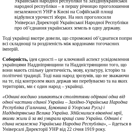
Української народної республіки та Західноукраїнської
народної республіки – в першу річницю проголошення
незалежності УНР в Києві на Софійській площі
відбулися урочисті збори. На них проголосили
Універсал Директорії Української Народної Республіки
про об’єднання українських земель в одну державу.
Тоді українці вкотре довели, що спроможні об’єднатися попри
всі складнощі та розділеність між кордонами тогочасних
імперій.
Соборність,
ідея єдності
–
це ключовий аспект усвідомлення
українцями Наддніпрянщини та Наддністрянщини того, що
вони мають спільну ідентичність, мову, культуру, історію та
політичні традиції. Тоді наш народ зрозумів, що не зважаючи
на те, під контролем яких держав ми перебуваємо та на яких
територіях, ми є один народ – українці.
«
Однині воєдино зливаються століттями одірвані одна від
одної частини єдиної України – Західно-Українська Народна
Республіка (Галичина, Буковина й Угорська Русь) і
Наддніпрянська Велика Україна. Здійснилися віковічні мрії,
якими жили й за які умирали кращі сини України. Однині є
єдина незалежна Українська Народна Республіка
»
,
– йдеться в
Універсалі Директорії УНР від 22 січня 1919 року.