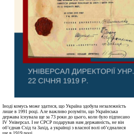
Іноді комусь може здатися, що Україна здобула незалежність
лише в 1991 році. Але важливо розуміти, що Українська
держава існувала ще за 73 роки до цього, коли було підписано
IV Універсал. І не СРСР подарував нам державність, не він
об’єднав Схід та Захід, а українці з власної волі об’єдналися
ще в 1919 році.