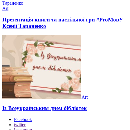
Art
Презентація книги та настільної гри #ProМовУ
Ксенії Тараненко
Art
Із Всеукраїнським днем бібліотек
Facebook
twitter
Instagram