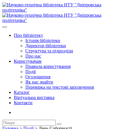
Про бiблiотеку
Історія бібліотеки
Директор бiблiотеки
Структура та підрозділи
Про нас
Користувачам
Правила користування
Події
Оголошення
Як нас знайти
Перевірка на текстові запозичення
Каталог
Віртуальна виставка
Контакти
Головна
>
Події
>
День Соборності