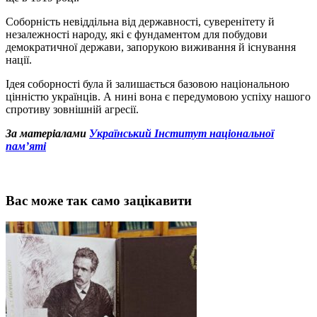
Соборність невіддільна від державності, суверенітету й
незалежності народу, які є фундаментом для побудови
демократичної держави, запорукою виживання й існування
нації.
Ідея соборності була й залишається базовою національною
цінністю українців. А нині вона є передумовою успіху нашого
спротиву зовнішній агресії.
За матер
і
а
лами
Український Інститут національної
пам’яті
Вас може так само зацікавити