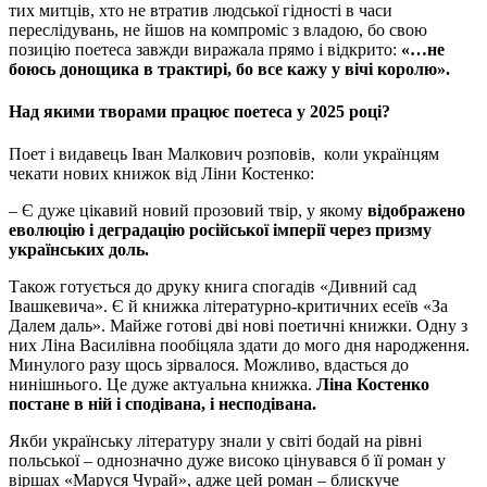
тих митців, хто не втратив людської гідності в часи
переслідувань, не йшов на компроміс з владою, бо свою
позицію поетеса завжди виражала прямо і відкрито:
«…не
боюсь донощика в трактирі, бо все кажу у вічі королю».
Над якими творами працює поетеса у 2025 році?
Поет і видавець Іван Малкович розповів, коли українцям
чекати нових книжок від Ліни Костенко:
– Є дуже цікавий новий прозовий твір, у якому
відображено
еволюцію і деградацію російської імперії через призму
українських доль.
Також готується до друку книга спогадів «Дивний сад
Івашкевича». Є й книжка літературно-критичних есеїв «За
Далем даль». Майже готові дві нові поетичні книжки. Одну з
них Ліна Василівна пообіцяла здати до мого дня народження.
Минулого разу щось зірвалося. Можливо, вдасться до
нинішнього. Це дуже актуальна книжка.
Ліна Костенко
постане в ній і сподівана, і несподівана.
Якби українську літературу знали у світі бодай на рівні
польської – однозначно дуже високо цінувався б її роман у
віршах «Маруся Чурай», адже цей роман – блискуче