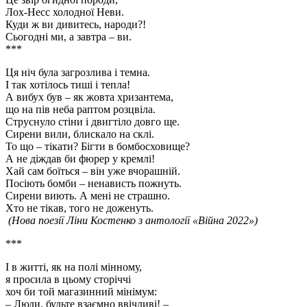
Лох-Несс холодної Неви.
Куди ж ви дивитесь, народи?!
Сьогодні ми, а завтра – ви.
***
Ця ніч була загрозлива і темна.
І так хотілось тиші і тепла!
А вибух був – як жовта хризантема,
що на пів неба раптом розцвіла.
Струснуло стіни і двигтіло довго ще.
Сирени вили, блискало на склі.
То що – тікати? Бігти в бомбосховище?
А не діждав би фюрер у кремлі!
Хай сам боїться – він уже вчорашній.
Посіють бомби – ненависть пожнуть.
Сирени виють. А мені не страшно.
Хто не тікав, того не доженуть.
(Нова поезії Ліни Костенко з антології «Війна 2022»)
***
І в житті, як на полі мінному,
я просила в цьому сторіччі
хоч би той магазинний мінімум:
– Люди, будьте взаємно ввічливі! –