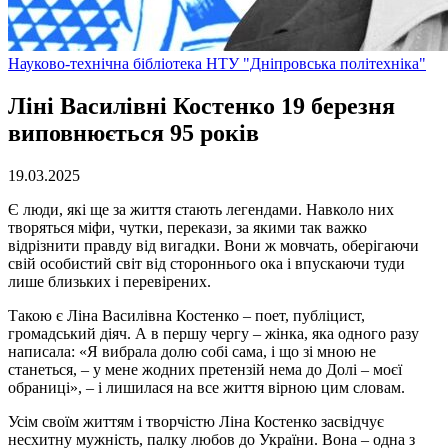
Науково-технічна бібліотека НТУ "Дніпровська політехніка"
Ліні Василівні Костенко 19 березня
виповнюється 95 років
19.03.2025
Є люди, які ще за життя стають легендами. Навколо них
творяться міфи, чутки, перекази, за якими так важко
відрізнити правду від вигадки. Вони ж мовчать, оберігаючи
свій особистий світ від стороннього ока і впускаючи туди
лише близьких і перевірених.
Такою є Ліна Василівна Костенко – поет, публіцист,
громадський діяч. А в першу чергу – жінка, яка одного разу
написала: «Я вибрала долю собі сама, і що зі мною не
станеться, – у мене жодних претензій нема до Долі – моєї
обраниці», – і лишилася на все життя вірною цим словам.
Усім своїм життям і творчістю Ліна Костенко засвідчує
несхитну мужність, палку любов до України. Вона – одна з