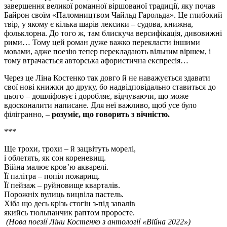
завершення великої романної віршованої традиції, яку почав
Байрон своїм «Паломництвом Чайльд Гарольда». Це глибокий
твір, у якому є кілька шарів лексики – судова, книжна,
фольклорна. До того ж, там блискуча версифікація, дивовижні
рими… Тому цей роман дуже важко перекласти іншими
мовами, адже поезію тепер перекладають вільним віршем, і
тому втрачається авторська афористична експресія…
Через це Ліна Костенко так довго й не наважується здавати
свої нові книжки до друку, бо надвідповідально ставиться до
цього – дошліфовує і доробляє, відчуваючи, що може
вдосконалити написане. Для неї важливо, щоб усе було
філігранно, –
розуміє, що говорить з вічністю.
***
Ще трохи, трохи – й зацвітуть морелі,
і облетять, як сон кореневищ.
Війна малює кров’ю акварелі.
Її палітра – попіл пожарищ.
Її пейзаж – руйновище кварталів.
Порожніх вулиць вицвіла пастель.
Хіба що десь крізь стогін з-під завалів
якийсь тюльпанчик раптом проросте.
(Нова поезії Ліни Костенко з антології «Війна 2022»)