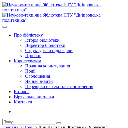
Про бiблiотеку
Історія бібліотеки
Директор бiблiотеки
Структура та підрозділи
Про нас
Користувачам
Правила користування
Події
Оголошення
Як нас знайти
Перевірка на текстові запозичення
Каталог
Віртуальна виставка
Контакти
Головна
>
Події
>
Ліні Василівні Костенко 19 березня