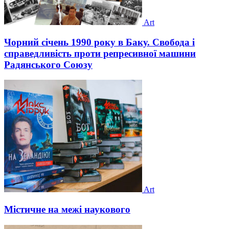
Art
Чорний січень 1990 року в Баку. Свобода і
справедливість проти репресивної машини
Радянського Союзу
Art
Містичне на межі наукового