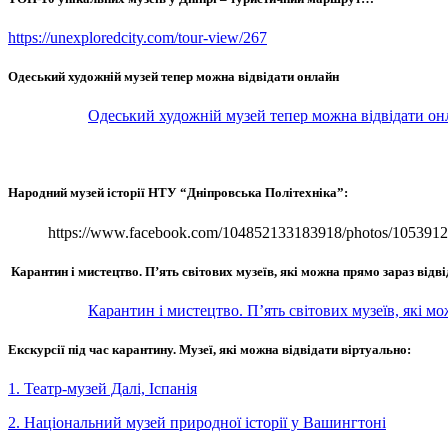
https://unexploredcity.com/tour-view/267
Одеський художній музей тепер можна відвідати онлайн
Одеський художній музей тепер можна відвідати он
Народний музей історії НТУ “Дніпровська Політехніка”:
https://www.facebook.com/104852133183918/photos/105391
Карантин і мистецтво. П’ять світових музеїв, які можна прямо зараз відв
Карантин і мистецтво. П’ять світових музеїв, які м
Екскурсії під час карантину. Музеї, які можна відвідати віртуально:
1. Театр-музей Далі, Іспанія
2. Національний музей природної історії у Вашингтоні