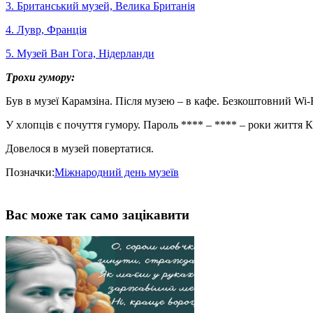
3. Британський музей, Велика Британія
4. Лувр, Франція
5. Музей Ван Гога, Нідерланди
Трохи гумору:
Був в музеї Карамзіна. Після музею – в кафе. Безкоштовний Wi-F
У хлопців є почуття гумору. Пароль **** – **** – роки життя К
Довелося в музей повертатися.
Позначки:
Міжнародний день музеїв
Вас може так само зацікавити