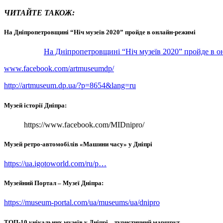
ЧИТАЙТЕ ТАКОЖ:
На Дніпропетровщині “Ніч музеїв 2020” пройде в онлайн-режимі
На Дніпропетровщині “Ніч музеїв 2020” пройде в 
www.facebook.com/artmuseumdp/
http://artmuseum.dp.ua/?p=8654&lang=ru
Музей історії Дніпра:
https://www.facebook.com/MIDnipro/
Музей ретро-автомобілів «Машини часу» у Дніпрі
https://ua.igotoworld.com/ru/p…
Музейний Портал – Музеї Дніпра:
https://museum-portal.com/ua/museums/ua/dnipro
ТОП-10 унікальних музеїв у Дніпрі – туристичний маршрут…