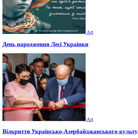
Art
День народження Лесі Українки
Art
Відкриття Українсько-Азербайджанського культу