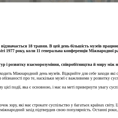
відзначається 18 травня. В цей день більшість музеїв працюю
ті 1977 року, коли 11 генеральна конференція Міжнародної ра
тур і розвитку взаєморозуміння,
співробітництва й миру між 
одить Міжнародний день музеїв. Відкрийте для себе заходи які о
бізнаності про те, наскільки музеї є важливими у розвитку сусп
ієї події, яка є основною, і має на меті привернути увагу суспі
чок зору, які має строкате суспільство у багатьох країнах світу. Ц
міжнародний захід підтвердив свою популярність. Останні роки