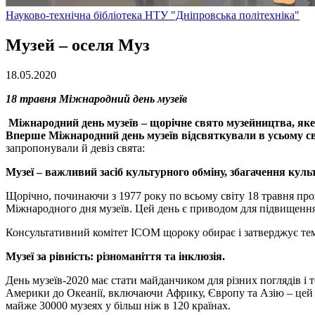
Науково-технічна бібліотека НТУ "Дніпровська політехніка"
Музей – оселя Муз
18.05.2020
18 травня Міжнародний день музеїв
Міжнародний день музеїв – щорічне свято музейництва, яке 
Вперше Міжнародний день музеїв відсвяткували в усьому сві
запропонували й девіз свята:
Музеї – важливий засіб культурного обміну,
збагачення куль
Щорічно, починаючи з 1977 року по всьому світу 18 травня прох
Міжнародного дня музеїв. Цей день є приводом для підвищення о
Консультативний комітет ІСОМ щороку обирає і затверджує тему ц
Музеї за рівність: різноманіття та інклюзія.
День музеїв-2020 має стати майданчиком для різних поглядів і то
Америки до Океанії, включаючи Африку, Європу та Азію – цей 
майже 30000 музеях у більш ніж в 120 країнах.