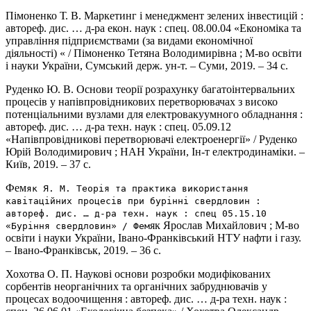
Пімоненко Т. В. Маркетинг і менеджмент зелених інвестицій :
автореф. дис. … д-ра екон. наук : спец. 08.00.04 «Економіка та
управління підприємствами (за видами економічної
діяльності) « / Пімоненко Тетяна Володимирівна ; М-во освіти
і науки України, Сумський держ. ун-т. – Суми, 2019. – 34 с.
Руденко Ю. В. Основи теорії розрахунку багатоінтервальних
процесів у напівпровідникових перетворювачах з високо
потенціальними вузлами для електровакуумного обладнання :
автореф. дис. … д-ра техн. наук : спец. 05.09.12
«Напівпровідникові перетворювачі електроенергії» / Руденко
Юрій Володимирович ; НАН України, Ін-т електродинаміки. –
Київ, 2019. – 37 с.
Фем
як Я. М. Теорія та практика використання
кавітаційних процесів при бурінні свердловин :
автореф. дис. … д-ра техн. наук : спец 05.15.10
як Ярослав Михайлович ; М-во
«Буріння свердловин» / Фем
освіти і науки України, Івано-Франківський НТУ нафти і газу.
– Івано-Франківськ, 2019. – 36 с.
Хохотва О. П. Наукові основи розробки модифікованих
сорбентів неорганічних та органічних забруднювачів у
процесах водоочищення : автореф. дис. … д-ра техн. наук :