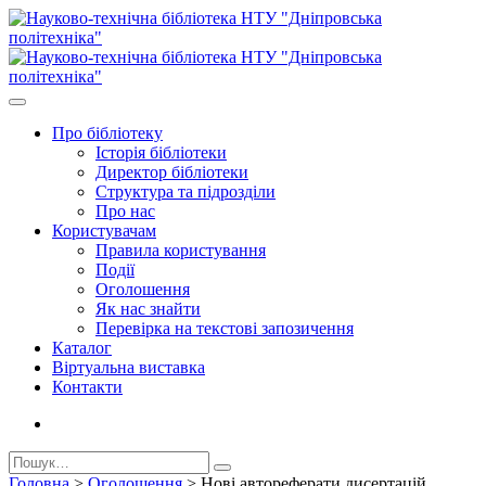
Про бiблiотеку
Історія бібліотеки
Директор бiблiотеки
Структура та підрозділи
Про нас
Користувачам
Правила користування
Події
Оголошення
Як нас знайти
Перевірка на текстові запозичення
Каталог
Віртуальна виставка
Контакти
Головна
>
Оголошення
>
Нові автореферати дисертацій