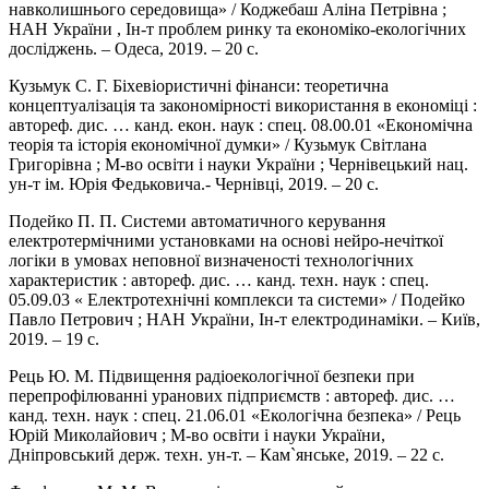
навколишнього середовища» / Коджебаш Аліна Петрівна ;
НАН України , Ін-т проблем ринку та економіко-екологічних
досліджень. – Одеса, 2019. – 20 с.
Кузьмук С. Г. Біхевіористичні фінанси: теоретична
концептуалізація та закономірності використання в економіці :
автореф. дис. … канд. екон. наук : спец. 08.00.01 «Економічна
теорія та історія економічної думки» / Кузьмук Світлана
Григорівна ; М-во освіти і науки України ; Чернівецький нац.
ун-т ім. Юрія Федьковича.- Чернівці, 2019. – 20 с.
Подейко П. П. Системи автоматичного керування
електротермічними установками на основі нейро-нечіткої
логіки в умовах неповної визначеності технологічних
характеристик : автореф. дис. … канд. техн. наук : спец.
05.09.03 « Електротехнічні комплекси та системи» / Подейко
Павло Петрович ; НАН України, Ін-т електродинаміки. – Київ,
2019. – 19 с.
Рець Ю. М. Підвищення радіоекологічної безпеки при
перепрофілюванні уранових підприємств : автореф. дис. …
канд. техн. наук : спец. 21.06.01 «Екологічна безпека» / Рець
Юрій Миколайович ; М-во освіти і науки України,
Дніпровський держ. техн. ун-т. – Кам`янське, 2019. – 22 с.