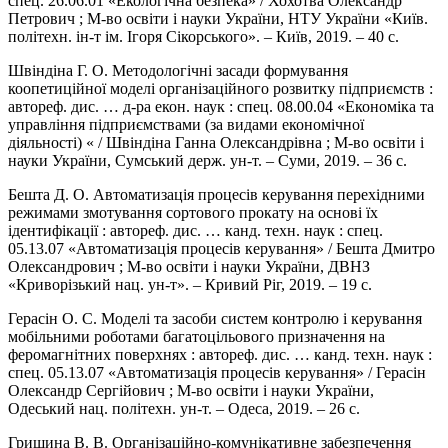
спец. 26.06.01 «Екологічна безпека» / Хохотва Олександр
Петрович ; М-во освіти і науки України, НТУ України «Київ.
політехн. ін-т ім. Ігоря Сікорського». – Київ, 2019. – 40 с.
Швіндіна Г. О. Методологічні засади формування
коопетиційної моделі організаційного розвитку підприємств :
автореф. дис. … д-ра екон. наук : спец. 08.00.04 «Економіка та
управління підприємствами (за видами економічної
діяльності) « / Швіндіна Ганна Олександрівна ; М-во освіти і
науки України, Сумський держ. ун-т. – Суми, 2019. – 36 с.
Бешта Д. О. Автоматизація процесів керування перехідними
режимами змотування сортового прокату на основі їх
ідентифікації : автореф. дис. … канд. техн. наук : спец.
05.13.07 «Автоматизація процесів керування» / Бешта Дмитро
Олександрович ; М-во освіти і науки України, ДВНЗ
«Криворізький нац. ун-т». – Кривий Ріг, 2019. – 19 с.
Герасін О. С. Моделі та засоби систем контролю і керування
мобільними роботами багатоцільового призначення на
феромагнітних поверхнях : автореф. дис. … канд. техн. наук :
спец. 05.13.07 «Автоматизація процесів керування» / Герасін
Олександр Сергійович ; М-во освіти і науки України,
Одеський нац. політехн. ун-т. – Одеса, 2019. – 26 с.
Гришина В. В. Організаційно-комунікативне забезпечення