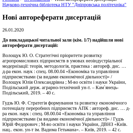
Науково-технічна бібліотека НТУ "Дніпровська політехніка"
Нові автореферати дисертацій
26.01.2020
До викладацької читальної зали (кім. 1/7) надійшли нові
автореферати дисертацій:
Волощук Ю. О. Стратегічні пріоритети розвитку
агропромислових підприємств в умовах неоіндустріальної
модернізації: теорія, методологія, практика : автореф. дис. …
д-ра екон. наук : спец. 08.00.04 «Економіка та управління
підприємствами (за видами економічної діяльності)» /
Волощук Юлія Олександрівна ; М-во освіти і науки України,
Подільський держ. аграрно-технічний ун-т. – Кам`янець-
Подільський, 2019. – 40 с.
Гудзь Ю. Ф. Стратегія формування та розвитку економічного
потенціалу переробних підприємств АПК : автореф. дис. … д-
ра екон. наук : спец. 08.00.04 «Економіка та управління
підприємствами (за видами економічної діяльності)» / Гудзь
Юрій Федорович ; М-во освіти і науки України, ДВНЗ «Київ.
нац.. екон. ун-т ім. Вадима Гетьмана». – Київ, 2019. – 42 с.