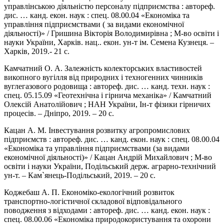
управлінською діяльністю персоналу підприємства : автореф.
дис. … канд. екон. наук : спец. 08.00.04 «Економіка та
управління підприємствами ( за видами економічної
діяльності)» / Гришина Вікторія Володимирівна ; М-во освіти і
науки України, Харків. нац.. екон. ун-т ім. Семена Кузнеця. –
Харків, 2019.- 21 с.
Камчатний О. А. Залежність колекторських властивостей
викопного вугілля від природних і техногенних чинників
вуглегазового родовища : автореф. дис. … канд. техн. наук :
спец. 05.15.09 «Геотехнічна і гірнича механіка» / Камчатний
Олексій Анатолійович ; НАН України, Ін-т фізики гірничих
процесів. – Дніпро, 2019. – 20 с.
Кацан А. М. Інвестування розвитку агропромислових
підприємств : автореф. дис. … канд. екон. наук : спец. 08.00.04
«Економіка та управління підприємствами (за видами
економічної діяльності)» / Кацан Андрій Михайлович ; М-во
освіти і науки України, Подільський держ. аграрно-технічний
ун-т. – Кам`янець-Подільський, 2019. – 20 с.
Коджебаш А. П. Економіко-екологічний розвиток
транспортно-логістичної складової відповідального
поводження з відходами : автореф. дис. … канд. екон. наук :
спец. 08.00.06 «Економіка природокористування та охорони