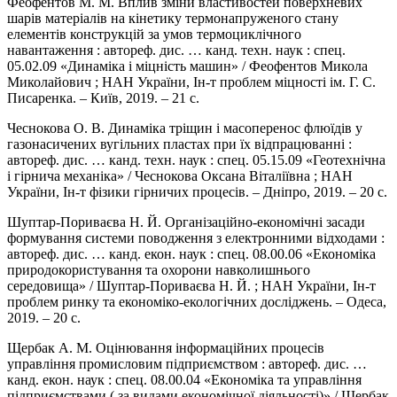
Феофентов М. М. Вплив зміни властивостей поверхневих
шарів матеріалів на кінетику термонапруженого стану
елементів конструкцій за умов термоциклічного
навантаження : автореф. дис. … канд. техн. наук : спец.
05.02.09 «Динаміка і міцність машин» / Феофентов Микола
Миколайович ; НАН України, Ін-т проблем міцності ім. Г. С.
Писаренка. – Київ, 2019. – 21 с.
Чеснокова О. В. Динаміка тріщин і масоперенос флюїдів у
газонасичених вугільних пластах при їх відпрацюванні :
автореф. дис. … канд. техн. наук : спец. 05.15.09 «Геотехнічна
і гірнича механіка» / Чеснокова Оксана Віталіївна ; НАН
України, Ін-т фізики гірничих процесів. – Дніпро, 2019. – 20 с.
Шуптар-Пориваєва Н. Й. Організаційно-економічні засади
формування системи поводження з електронними відходами :
автореф. дис. … канд. екон. наук : спец. 08.00.06 «Економіка
природокористування та охорони навколишнього
середовища» / Шуптар-Пориваєва Н. Й. ; НАН України, Ін-т
проблем ринку та економіко-екологічних досліджень. – Одеса,
2019. – 20 с.
Щербак А. М. Оцінювання інформаційних процесів
управління промисловим підприємством : автореф. дис. …
канд. екон. наук : спец. 08.00.04 «Економіка та управління
підприємствами ( за видами економічної діяльності)» / Щербак