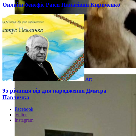
Онлайн-бенефіс Раїси Панасівни Кириченко
Art
95 річниця від дня народження Дмитра
Павличка
Facebook
twitter
Instagram