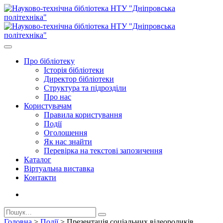
Про бiблiотеку
Історія бібліотеки
Директор бiблiотеки
Структура та підрозділи
Про нас
Користувачам
Правила користування
Події
Оголошення
Як нас знайти
Перевірка на текстові запозичення
Каталог
Віртуальна виставка
Контакти
Головна
>
Події
>
Презентація соціальних відеороликів