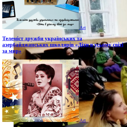
Art
Телеміст дружби українських та
азербайджанських школярів «Діти в усьому світі
за мир»
Art