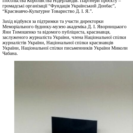
Посольства Королівства Нідерландів. Партнери проєкту –
громадські організації “Фундація Український Донбас”,
“Краєзнавчо-Культурне Товариство Д. І. Я.”.
Захід відбувся за підтримки та участи директорки
Меморіального будинку-музею академіка Д. І. Яворницького
Яни Тимошенко та відомого публіциста, краєзнавця,
заслуженого журналіста України, члена Національної спілки
журналістів України, Національної спілки краєзнавців
України, Національної спілки письменників України Миколи
Чабана.