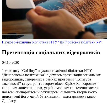
Науково-технічна бібліотека НТУ "Дніпровська політехніка"
Презентація соціальних відеороликів
04.10.2020
1 жовтня у “CoLibry” науково-технічнoї біліотеки НТУ
“Дніпровська політехніка” відбулась презентація соціальних
відеороликів, створених в рамках програми “Культура
законності” та зустріч з автором відео Юрієм Кочкаровим –
корінним донеччанином, україномовним письменником та
поетом, сценаристом й режисером, більшість творів якого
присвячені його малій ба́тьківщині – шахтарському краю
Донбасу.