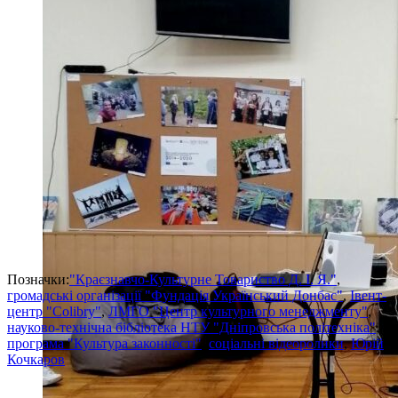
Позначки:
"Краєзнавчо-Культурне Товариство Д. І. Я."
,
громадські організації "Фундація Український Донбас"
,
Івент-
центр "Colibry"
,
ЛМГО "Центр культурного менеджменту"
,
науково-технічна бібліотека НТУ "Дніпровська політехніка"
,
програма "Культура законності"
,
соціальні відеоролики
,
Юрій
Кочкаров