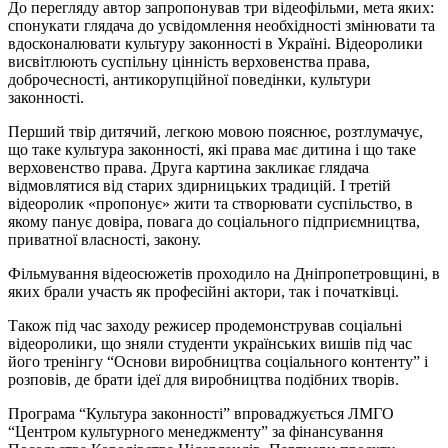
До перегляду автор запропонував три відеофільми, мета яких:
спонукати глядача до усвідомлення необхідності змінювати та
вдосконалювати культуру законності в Україні. Відеоролики
висвітлюють суспільну цінність верховенства права,
доброчесності, антикорупційної поведінки, культури
законності.
Перший твір дитячий, легкою мовою пояснює, розтлумачує,
що таке культура законності, які права має дитина і що таке
верховенство права. Друга картина закликає глядача
відмовлятися від старих здирницьких традицій. І третій
відеоролик «пропонує» жити та створювати суспільство, в
якому панує довіра, повага до соціального підприємництва,
приватної власності, закону.
Фільмування відеосюжетів проходило на Дніпропетровщині, в
яких брали участь як професійні актори, так і початківці.
Також під час заходу режисер продемонстрував соціальні
відеоролики, що зняли студенти українських вишів під час
його тренінгу “Основи виробництва соціального контенту” і
розповів, де брати ідеї для виробництва подібних творів.
Програма “Культура законності” впроваджується ЛМГО
“Центром культурного менеджменту” за фінансування