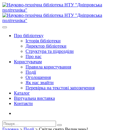
Про бiблiотеку
Історія бібліотеки
Директор бiблiотеки
Структура та підрозділи
Про нас
Користувачам
Правила користування
Події
Оголошення
Як нас знайти
Перевірка на текстові запозичення
Каталог
Віртуальна виставка
Контакти
Головна
>
Події
>
Світле свято Великдень!