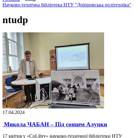
Науково-технічна бібліотека НТУ "Дніпровська політехніка"
ntudp
17.04.2024
Микола ЧАБАН – Під сонцем Алупки
17 квітня у «CoLibry» науково-технічної бібліотеки НТУ