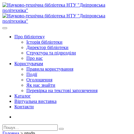
Про бiблiотеку
Історія бібліотеки
Директор бiблiотеки
Структура та підрозділи
Про нас
Користувачам
Правила користування
Події
Оголошення
Як нас знайти
Перевірка на текстові запозичення
Каталог
Віртуальна виставка
Контакти
Головна
>
ntudp