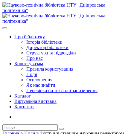
Про бiблiотеку
Історія бібліотеки
Директор бiблiотеки
Структура та підрозділи
Про нас
Користувачам
Правила користування
Події
Оголошення
Як нас знайти
Перевірка на текстові запозичення
Каталог
Віртуальна виставка
Контакти
Головна
>
Події
>
Зустріч зі старшим науковим редактором