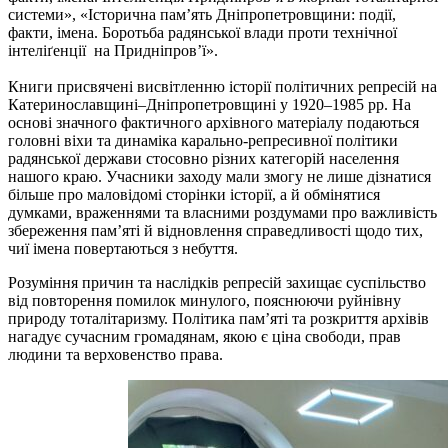
системи», «Історична пам’ять Дніпропетровщини: події,
факти, імена. Боротьба радянської влади проти технічної
інтеліґенції на Придніпров’ї».
Книги присвячені висвітленню історії політичних репресій на
Катеринославщині–Дніпропетровщині у 1920–1985 рр. На
основі значного фактичного архівного матеріалу подаються
головні віхи та динаміка карально-репресивної політики
радянської держави стосовно різних категорій населення
нашого краю. Учасники заходу мали змогу не лише дізнатися
більше про маловідомі сторінки історії, а й обмінятися
думками, враженнями та власними роздумами про важливість
збереження пам’яті й відновлення справедливості щодо тих,
чиї імена повертаються з небуття.
Розуміння причин та наслідків репресій захищає суспільство
від повторення помилок минулого, пояснюючи руйнівну
природу тоталітаризму. Політика пам’яті та розкриття архівів
нагадує сучасним громадянам, якою є ціна свободи, прав
людини та верховенство права.