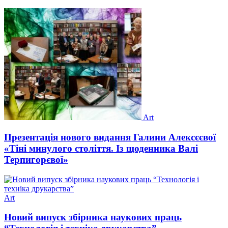
Art
Презентація нового видання Галини Алексєєвої
«Тіні минулого століття. Із щоденника Валі
Терпигорєвої»
Art
Новий випуск збірника наукових праць