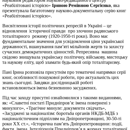
науковим редактором Науково-редакційного центру
«Реабілітовані історією»
Іриною Ремівною Сергієнко
, яка
презентувала багатотомну науково-документальну серію книг
«Реабілітовані історією».
Висвітлення історії політичних репресій в Україні – це
відновлення історичної правди про злочини радянського
тоталітарного режиму (1920-1950-ті роки). Воно має
фундаментальне значення для усвідомлення ціни української
державності, вшанування пам’яті мільйонів жертв та захисту
сучасних демократичних цінностей. Репресивна машина
свідомо знищувала українську політичну, військову, мистецьку
та наукову еліту, щоб зламати будь-який опір тоталітаризму.
Пані Ірина розповіла присутнім про тематичні напрямки серії
книг, особливості пошукової роботи, про актуальність цих
знань сьогодні. Завдяки дослідницькій роботі
встановлюються імена безневинно засуджених.
Під час заходу присутні ознайомилися з такими виданнями,
як: «Славетні постаті Придніпров’я: імена повернені з
минулого», «Трагічне минуле: документи свідчать»,
«Засуджені за націоналізм: боротьба органів НКДБ-МДБ з
націоналістичним підпіллям на Дніпропетровщині, 30-50-ті
роки XX ст.», «Історична пам’ять Дніпропетровщини: події,
факти, імена. Інтеліґенція Придніпров’я в жорнах тоталітарної