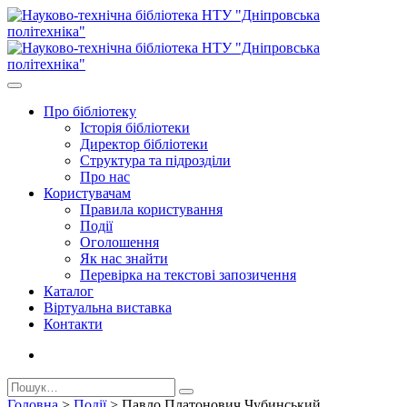
Про бiблiотеку
Історія бібліотеки
Директор бiблiотеки
Структура та підрозділи
Про нас
Користувачам
Правила користування
Події
Оголошення
Як нас знайти
Перевірка на текстові запозичення
Каталог
Віртуальна виставка
Контакти
Головна
>
Події
>
Павло Платонович Чубинський