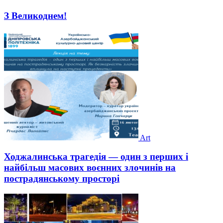
З Великоднем!
Art
Ходжалинська трагедія — один з перших і
найбільш масових воєнних злочинів на
пострадянському просторі