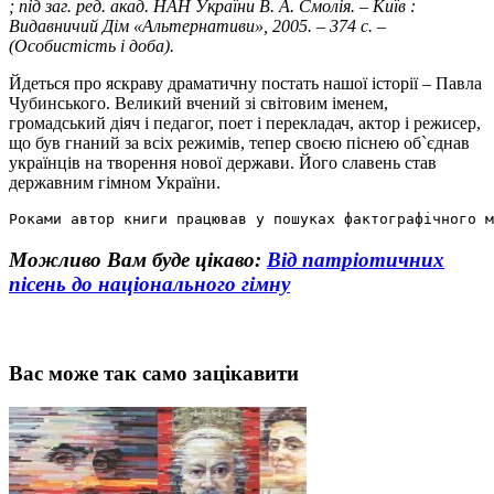
; під заг. ред. акад. НАН України В. А. Смолія. – Київ :
Видавничий Дім «Альтернативи», 2005. – 374 с. –
(Особистість і доба).
Йдеться про яскраву драматичну постать нашої історії – Павла
Чубинського. Великий вчений зі світовим іменем,
громадський діяч і педагог, поет і перекладач, актор і режисер,
що був гнаний за всіх режимів, тепер своєю піснею об`єднав
українців на творення нової держави. Його славень став
державним гімном України.
Роками автор книги працював у пошуках фактографічного 
Можливо Вам буде цікаво:
Від патріотичних
пісень до національного гімну
Вас може так само зацікавити