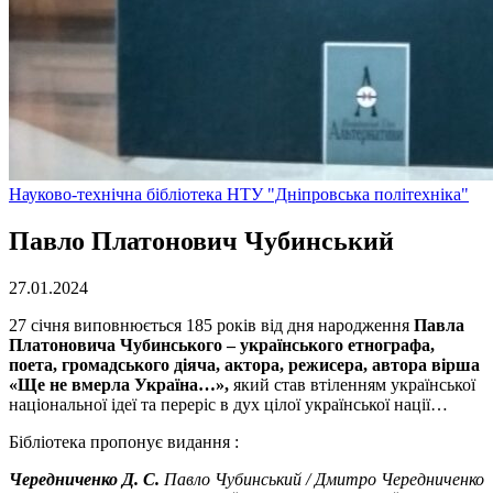
Науково-технічна бібліотека НТУ "Дніпровська політехніка"
Павло Платонович Чубинський
27.01.2024
27 січня виповнюється 185 років від дня народження
Павла
Платоновича Чубинського – українського етнографа,
поета, громадського діяча, актора, режисера, автора вірша
«Ще не вмерла Україна…»,
який став втіленням української
національної ідеї та переріс в дух цілої української нації…
Бібліотека пропонує видання :
Чередниченко Д. С.
Павло Чубинський / Дмитро Чередниченко